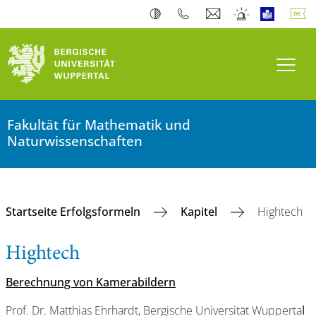
Navi
Fakultät für Mathematik und
Naturwissenschaften
Startseite Erfolgsformeln
Kapitel
Hightech
Hightech
Berechnung von Kamerabildern
Prof. Dr. Matthias Ehrhardt, Bergische Universität Wupperta
l