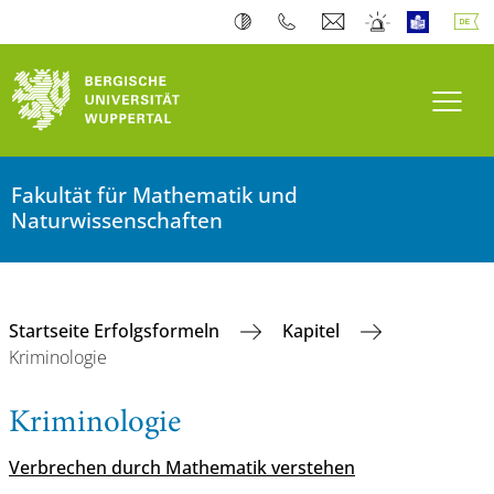
Navi
Fakultät für Mathematik und
Naturwissenschaften
Startseite Erfolgsformeln
Kapitel
Kriminologie
Kriminologie
Verbrechen durch Mathematik verstehen